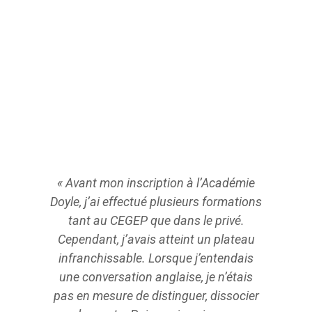
« Avant mon inscription à l’Académie
«J’ai c
Doyle, j’ai effectué plusieurs formations
l’Acadé
tant au CEGEP que dans le privé.
de par
Cependant, j’avais atteint un plateau
angla
infranchissable. Lorsque j’entendais
l’Académ
une conversation anglaise, je n’étais
je p
pas en mesure de distinguer, dissocier