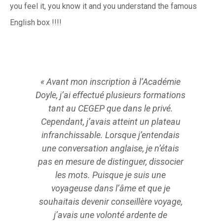
you feel it, you know it and you understand the famous
English box !!!!
« Avant mon inscription à l’Académie
«J’ai c
Doyle, j’ai effectué plusieurs formations
l’Acadé
tant au CEGEP que dans le privé.
de par
Cependant, j’avais atteint un plateau
angla
infranchissable. Lorsque j’entendais
l’Académ
une conversation anglaise, je n’étais
je p
pas en mesure de distinguer, dissocier
les mots. Puisque je suis une
voyageuse dans l’âme et que je
souhaitais devenir conseillère voyage,
j’avais une volonté ardente de