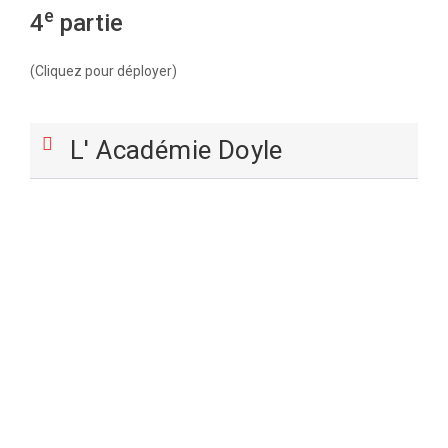
e
4
partie
(Cliquez pour déployer)
L' Académie Doyle
Avez-vous besoin
d'apprendre l'anglais?