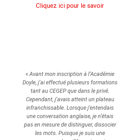
Cliquez ici pour le savoir
« Avant mon inscription à l’Académie
«J’ai c
Doyle, j’ai effectué plusieurs formations
l’Acadé
tant au CEGEP que dans le privé.
de par
Cependant, j’avais atteint un plateau
angla
infranchissable. Lorsque j’entendais
l’Académ
une conversation anglaise, je n’étais
je p
pas en mesure de distinguer, dissocier
les mots. Puisque je suis une