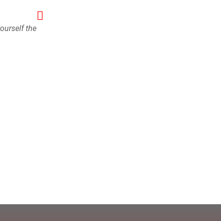
Ancien 
yourself the