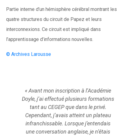
Partie interne d’un hémisphère cérébral montrant les
quatre structures du circuit de Papez et leurs
interconnexions. Ce circuit est impliqué dans
l’apprentissage d’informations nouvelles.
© Archives Larousse
« Avant mon inscription à l’Académie
«J’ai c
Doyle, j’ai effectué plusieurs formations
l’Acadé
tant au CEGEP que dans le privé.
de par
Cependant, j’avais atteint un plateau
angla
infranchissable. Lorsque j’entendais
l’Académ
une conversation anglaise, je n’étais
je p